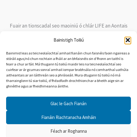
Fuair an tionscadal seo maoiniú ó chlár LIFE an Aontais
Eorpaigh faoi Chomhaontú Deontais Uimh. LIFE20
Bainistigh Toiliú
NAT/IE/000263 LIFE ar Mhachaire. Ní léiríonn ábhar an tsuímh
ghréasáin seo ach dearcadh an údair. Níl an Ghníomhaireacht
Bainimid leas as teicneolaíochtaí amhail fianáin chun faisnéis faoin ngaireas a
stóráil agus/nó chun rochtain a fháil ar an bhfaisnéis sin d’fhonn an taithí is
Feidhmiúcháin um Fhiontair Bheaga agus Mheánmhéide
fearr a chur ar fáil. Má thugann tú toiliú maidir leis na teicneolaíochtaí seo
(EASME) ná an Coimisiún Eorpach freagrach as aon úsáid a
cuirfear ar ár gcumas sonraí amhail iompar brabhsála nó comharthaí uathúla
aitheantais ar an láithreán seo a phróiseáil. Mura dtugann tú toiliú nó má
d’fhéadfaí a bhaint as an bhfaisnéis atá ann.
tharraingíonn tú siar toiliú, d’fhéadfadh drochthionchar a bheith aige sin ar
ghnéithe agus ar fheidhmeanna áirithe.
Glac le Gach Fianán
Fianáin Riachtanacha Amháin
© 2026 LIFE ar Mhacaire |
Polasaí Príobháideachais
|
Polasaí
Féach ar Roghanna
maidir le Fianáin
|
Bainistigh Toiliú maidir le Fianáin