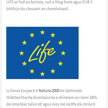
LIFE ar fud an Aontais, rud a thug breis agus EUR 3
bhilliún do chosaint an chomhshaoil.
Is líonra Eorpach é
Natura 2000
de láithreáin
thábhachtacha éiceolaíocha a shíneann os cionn 18%
de limistéar talún AE agus níos mó ná 8% dá chríoch