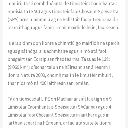
mhuirí. Tá sé comhdhéanta de Limistéir Chaomhantais
Speisialta (SAC) agus Limistéir faoi Chosaint Speisialta
(SPA) arna n-ainmniú ag na Ballstáit faoin Treoir maidir
le Gnáthóga agus faoin Treoir maidir le hÉin, faoi seach.
Is é is aidhm don líonra a chinntiú go mairfidh na speicis
agus gnáthóga is luachmhaire agus is mó atá faoi
bhagairt san Eoraip san fhadtéarma. Tá suas le 13%
(9.060 km²) d’achar talún na hÉireann san áireamh i
líonra Natura 2000, chomh maith le limistéir mhuirí,
thar níos mó ná 400 láithreán san iomlán.
Tá an tionscadal LIFE on Machair ar siúl laistigh de 9
Limistéar Caomhantais Speisialta (SACanna) agus 4
Limistéar faoi Chosaint Speisialta in iarthar agus in
iarthuaisceart na hÉireann, ar fad atá suite le líonra