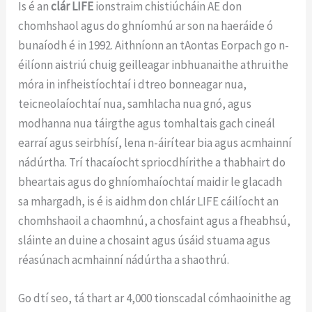
Is é an
clár LIFE
ionstraim chistiúcháin AE don
chomhshaol agus do ghníomhú ar son na haeráide ó
bunaíodh é in 1992. Aithníonn an tAontas Eorpach go n-
éilíonn aistriú chuig geilleagar inbhuanaithe athruithe
móra in infheistíochtaí i dtreo bonneagar nua,
teicneolaíochtaí nua, samhlacha nua gnó, agus
modhanna nua táirgthe agus tomhaltais gach cineál
earraí agus seirbhísí, lena n-áirítear bia agus acmhainní
nádúrtha. Trí thacaíocht spriocdhírithe a thabhairt do
bheartais agus do ghníomhaíochtaí maidir le glacadh
sa mhargadh, is é is aidhm don chlár LIFE cáilíocht an
chomhshaoil a chaomhnú, a chosfaint agus a fheabhsú,
sláinte an duine a chosaint agus úsáid stuama agus
réasúnach acmhainní nádúrtha a shaothrú.
Go dtí seo, tá thart ar 4,000 tionscadal cómhaoinithe ag