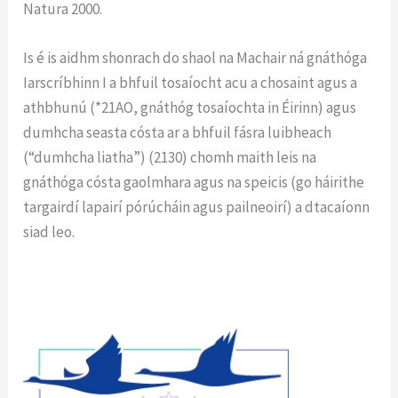
Natura 2000.
Is é is aidhm shonrach do shaol na Machair ná gnáthóga
Iarscríbhinn I a bhfuil tosaíocht acu a chosaint agus a
athbhunú (*21AO, gnáthóg tosaíochta in Éirinn) agus
dumhcha seasta cósta ar a bhfuil fásra luibheach
(“dumhcha liatha”) (2130) chomh maith leis na
gnáthóga cósta gaolmhara agus na speicis (go háirithe
targairdí lapairí pórúcháin agus pailneoirí) a dtacaíonn
siad leo.