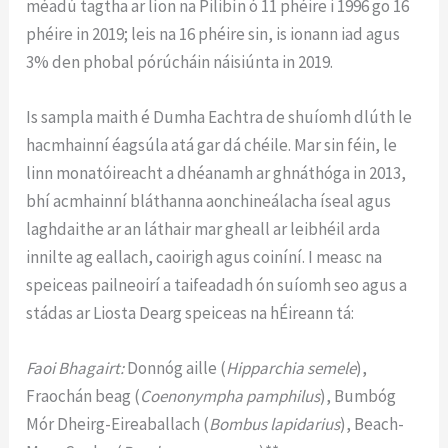
méadú tagtha ar líon na Pilibín ó 11 phéire i 1996 go 16
phéire in 2019; leis na 16 phéire sin, is ionann iad agus
3% den phobal pórúcháin náisiúnta in 2019.
Is sampla maith é Dumha Eachtra de shuíomh dlúth le
hacmhainní éagsúla atá gar dá chéile. Mar sin féin, le
linn monatóireacht a dhéanamh ar ghnáthóga in 2013,
bhí acmhainní bláthanna aonchineálacha íseal agus
laghdaithe ar an láthair mar gheall ar leibhéil arda
innilte ag eallach, caoirigh agus coiníní. I measc na
speiceas pailneoirí a taifeadadh ón suíomh seo agus a
stádas ar Liosta Dearg speiceas na hÉireann tá:
Faoi Bhagairt:
Donnóg aille (
Hipparchia semele
),
Fraochán beag (
Coenonympha pamphilus
), Bumbóg
Mór Dheirg-Eireaballach (
Bombus lapidarius
), Beach-