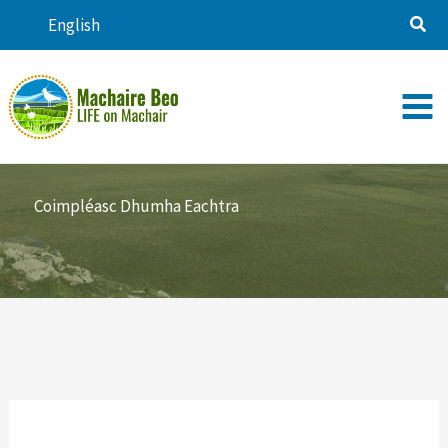
Skip
English
to
content
Coimpléasc Dhumha Eachtra