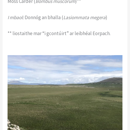
Moss Carder (
Bombus muscorum
)**
I mbaol:
Donnóg an bhalla (
Lasiommata megera
)
** liostaithe mar “i gcontúirt” ar leibhéal Eorpach.