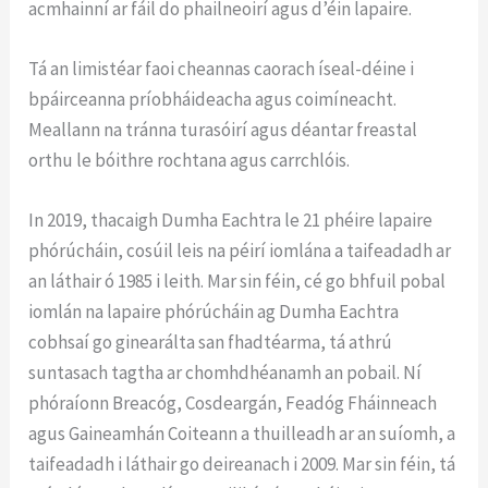
acmhainní ar fáil do phailneoirí agus d’éin lapaire.
Tá an limistéar faoi cheannas caorach íseal-déine i
bpáirceanna príobháideacha agus coimíneacht.
Meallann na tránna turasóirí agus déantar freastal
orthu le bóithre rochtana agus carrchlóis.
In 2019, thacaigh Dumha Eachtra le 21 phéire lapaire
phórúcháin, cosúil leis na péirí iomlána a taifeadadh ar
an láthair ó 1985 i leith. Mar sin féin, cé go bhfuil pobal
iomlán na lapaire phórúcháin ag Dumha Eachtra
cobhsaí go ginearálta san fhadtéarma, tá athrú
suntasach tagtha ar chomhdhéanamh an pobail. Ní
phóraíonn Breacóg, Cosdeargán, Feadóg Fháinneach
agus Gaineamhán Coiteann a thuilleadh ar an suíomh, a
taifeadadh i láthair go deireanach i 2009. Mar sin féin, tá