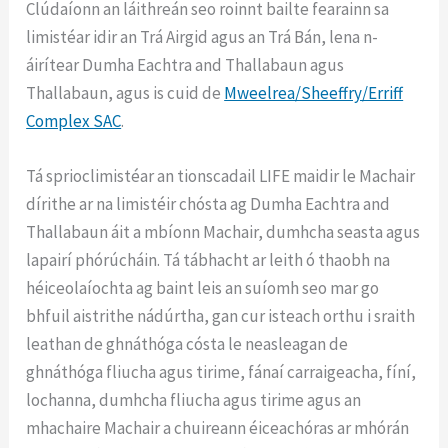
Clúdaíonn an láithreán seo roinnt bailte fearainn sa
limistéar idir an Trá Airgid agus an Trá Bán, lena n-
áirítear Dumha Eachtra and Thallabaun agus
Thallabaun, agus is cuid de
Mweelrea/Sheeffry/Erriff
Complex SAC
.
Tá sprioclimistéar an tionscadail LIFE maidir le Machair
dírithe ar na limistéir chósta ag Dumha Eachtra and
Thallabaun áit a mbíonn Machair, dumhcha seasta agus
lapairí phórúcháin. Tá tábhacht ar leith ó thaobh na
héiceolaíochta ag baint leis an suíomh seo mar go
bhfuil aistrithe nádúrtha, gan cur isteach orthu i sraith
leathan de ghnáthóga cósta le neasleagan de
ghnáthóga fliucha agus tirime, fánaí carraigeacha, fíní,
lochanna, dumhcha fliucha agus tirime agus an
mhachaire Machair a chuireann éiceachóras ar mhórán