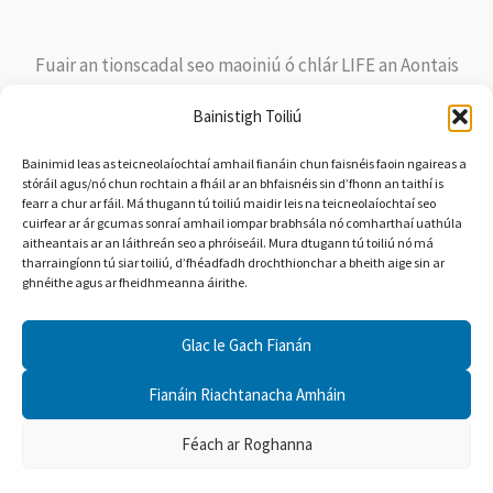
Fuair an tionscadal seo maoiniú ó chlár LIFE an Aontais
Eorpaigh faoi Chomhaontú Deontais Uimh. LIFE20
Bainistigh Toiliú
NAT/IE/000263 LIFE ar Mhachaire. Ní léiríonn ábhar an tsuímh
ghréasáin seo ach dearcadh an údair. Níl an Ghníomhaireacht
Bainimid leas as teicneolaíochtaí amhail fianáin chun faisnéis faoin ngaireas a
stóráil agus/nó chun rochtain a fháil ar an bhfaisnéis sin d’fhonn an taithí is
Feidhmiúcháin um Fhiontair Bheaga agus Mheánmhéide
fearr a chur ar fáil. Má thugann tú toiliú maidir leis na teicneolaíochtaí seo
(EASME) ná an Coimisiún Eorpach freagrach as aon úsáid a
cuirfear ar ár gcumas sonraí amhail iompar brabhsála nó comharthaí uathúla
aitheantais ar an láithreán seo a phróiseáil. Mura dtugann tú toiliú nó má
d’fhéadfaí a bhaint as an bhfaisnéis atá ann.
tharraingíonn tú siar toiliú, d’fhéadfadh drochthionchar a bheith aige sin ar
ghnéithe agus ar fheidhmeanna áirithe.
Glac le Gach Fianán
Fianáin Riachtanacha Amháin
© 2026 LIFE ar Mhacaire |
Polasaí Príobháideachais
|
Polasaí
Féach ar Roghanna
maidir le Fianáin
|
Bainistigh Toiliú maidir le Fianáin
|
Inrochtaineacht