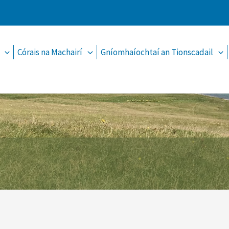
Córais na Machairí
Gníomhaíochtaí an Tionscadail