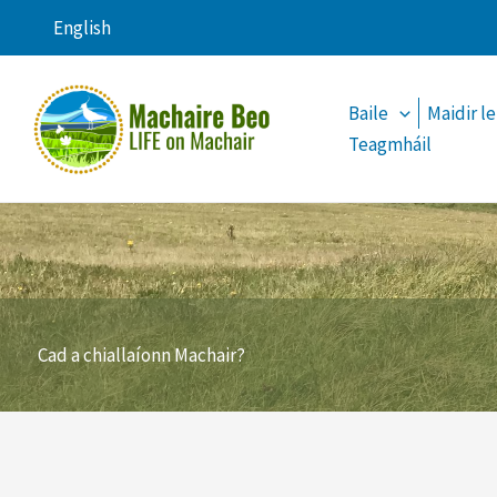
Skip
English
to
content
Baile
Maidir le
Teagmháil
Cad a chiallaíonn Machair?