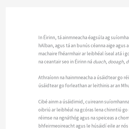
In Éirinn, tá ainmneacha éagsúla ag suíomha
hAlban, agus tá an bunús céanna aige agus a
machaire fhéarmhair ar leibhéal íseal atá i g
na ceantair seo in Éirinn ná
duach
,
dooagh
,
d
Athraíonn na hainmneacha a úsáidtear go réi
úsáidtear go forleathan ar leithinis ar an M
Cibé ainm a úsáidimid, cuireann suíomhanna 
oibriú ar leibhéal na gcóras lena chinntiú 
réimse na ngnáthóg agus na speiceas a chom
bhfeirmeoireacht agus le húsáidí eile ar nós