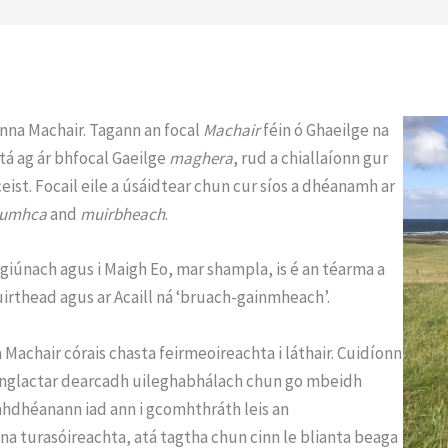
nna Machair. Tagann an focal
Machair
féin ó Ghaeilge na
tá ag ár bhfocal Gaeilge
maghera
, rud a chiallaíonn gur
ceist. Focail eile a úsáidtear chun cur síos a dhéanamh ar
umhca
and
muirbheach
.
giúnach agus i Maigh Eo, mar shampla, is é an téarma a
huirthead agus ar Acaill ná ‘bruach-gainmheach’.
Machair córais chasta feirmeoireachta i láthair. Cuidíonn
go nglactar dearcadh uileghabhálach chun go mbeidh
hdhéanann iad ann i gcomhthráth leis an
 na turasóireachta, atá tagtha chun cinn le blianta beaga