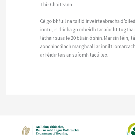
Thír Choiteann.
Cé go bhfuil na taifid inveirteabracha d’oile
iontu, is dócha go mbeidh tacaíocht tugtha d
láthair suas le 20 bliain ó shin. Mar sin féin,
aonchineálach mar gheall ar innilt iomarcach
ar féidir leis an suíomh tacú leo.