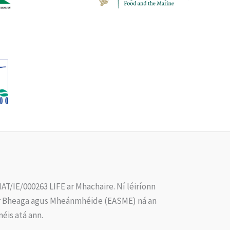
AT/IE/000263 LIFE ar Mhachaire. Ní léiríonn
air Bheaga agus Mheánmhéide (EASME) ná an
éis atá ann.