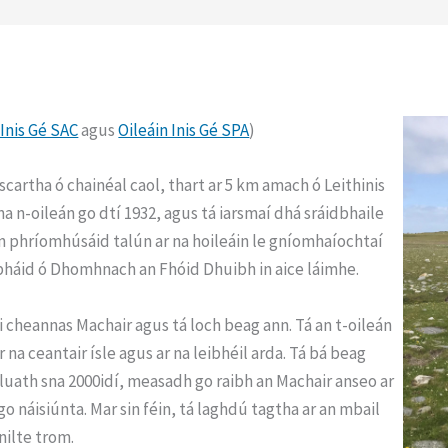
 Inis Gé SAC
agus
Oileáin Inis Gé SPA
)
scartha ó chainéal caol, thart ar 5 km amach ó Leithinis
 na n-oileán go dtí 1932, agus tá iarsmaí dhá sráidbhaile
ilt an phríomhúsáid talún ar na hoileáin le gníomhaíochtaí
s bháid ó Dhomhnach an Fhóid Dhuibh in aice láimhe.
oi cheannas Machair agus tá loch beag ann. Tá an t-oileán
r na ceantair ísle agus ar na leibhéil arda. Tá bá beag
o luath sna 2000idí, measadh go raibh an Machair anseo ar
o náisiúnta. Mar sin féin, tá laghdú tagtha ar an mbail
nilte trom.