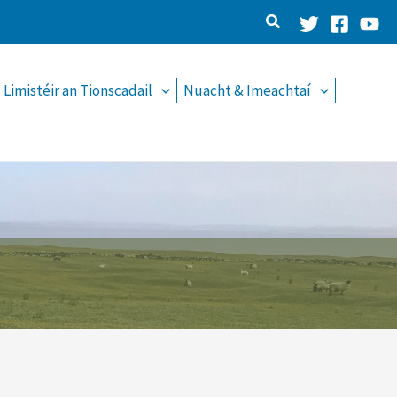
Limistéir an Tionscadail
Nuacht & Imeachtaí