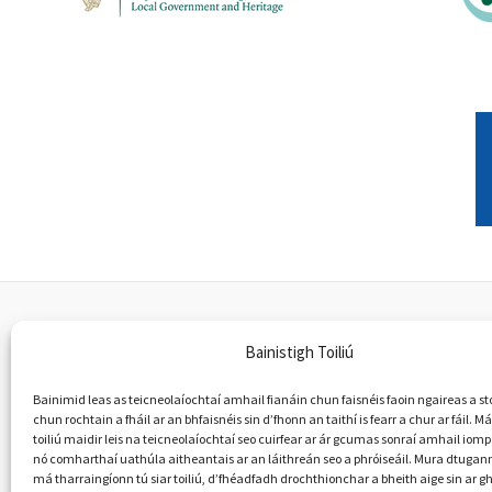
Bainistigh Toiliú
Fuair an tionscadal seo maoiniú ó chlár LI
Bainimid leas as teicneolaíochtaí amhail fianáin chun faisnéis faoin ngaireas a st
chun rochtain a fháil ar an bhfaisnéis sin d’fhonn an taithí is fearr a chur ar fáil. 
ábhar an tsuímh ghréasáin seo ach dearca
toiliú maidir leis na teicneolaíochtaí seo cuirfear ar ár gcumas sonraí amhail iom
Coimisiún Eo
nó comharthaí uathúla aitheantais ar an láithreán seo a phróiseáil. Mura dtugann 
má tharraingíonn tú siar toiliú, d’fhéadfadh drochthionchar a bheith aige sin ar g