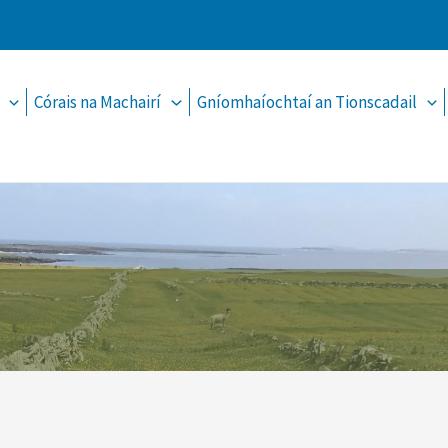
Córais na Machairí
Gníomhaíochtaí an Tionscadail