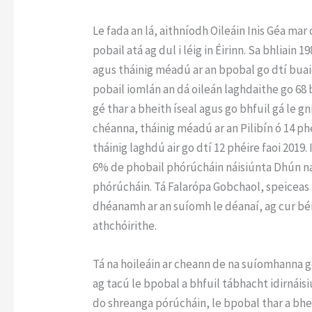
Le fada an lá, aithníodh Oileáin Inis Géa ma
pobail atá ag dul i léig in Éirinn. Sa bhliain
agus tháinig méadú ar an bpobal go dtí buaicp
pobail iomlán an dá oileán laghdaithe go 68 b
gé thar a bheith íseal agus go bhfuil gá le
chéanna, tháinig méadú ar an Pilibín ó 14 phéi
tháinig laghdú air go dtí 12 phéire faoi 2019.
6% de phobail phórúcháin náisiúnta Dhún na
phórúcháin. Tá Falarópa Gobchaol, speiceas atá
dhéanamh ar an suíomh le déanaí, ag cur b
athchóirithe.
Tá na hoileáin ar cheann de na suíomhanna ge
ag tacú le bpobal a bhfuil tábhacht idirnáisiú
do shreanga pórúcháin, le bpobal thar a bhei