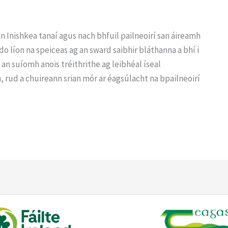
án Inishkea tanaí agus nach bhfuil pailneoirí san áireamh
o líon na speiceas ag an sward saibhir bláthanna a bhí i
 tá an suíomh anois tréithrithe ag leibhéal íseal
, rud a chuireann srian mór ar éagsúlacht na bpailneoirí