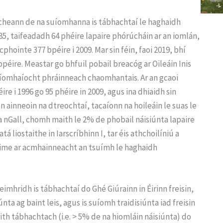
r cheann de na suíomhanna is tábhachtaí le haghaidh
 1985, taifeadadh 64 phéire lapaire phórúcháin ar an iomlán,
hointe 377 bpéire i 2009. Mar sin féin, faoi 2019, bhí
péire. Meastar go bhfuil pobail breacóg ar Oileáin Inis
 gníomhaíocht phráinneach chaomhantais. Ar an gcaoi
re i 1996 go 95 phéire in 2009, agus ina dhiaidh sin
 In ainneoin na dtreochtaí, tacaíonn na hoileáin le suas le
 nGall, chomh maith le 2% de phobail náisiúnta lapaire
 liostaithe in Iarscríbhinn I, tar éis athchoilíniú a
éime ar acmhainneacht an tsuímh le haghaidh
imhridh is tábhachtaí do Ghé Giúrainn in Éirinn freisin,
nta ag baint leis, agus is suíomh traidisiúnta iad freisin
th tábhachtach (i.e. > 5% de na hiomláin náisiúnta) do