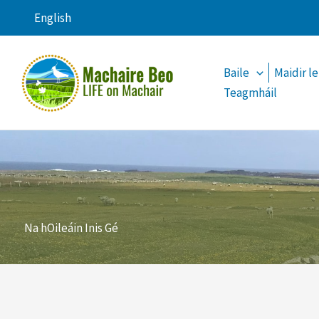
Skip
English
to
content
Baile
Maidir le
Teagmháil
Na hOileáin Inis Gé