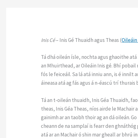
Inis Cé
– Inis Gé Thuaidh agus Theas (
Oileáin
Tá dhá oileán ísle, nochta agus ghaoithe atá 
an Mhuirthead, ar Oileáin Inis gé. Bhí pobail
fós le feiceáil. Sa lá atá inniu ann, is é inn
áineasa atá ag fás agus á n-éascú trí thurai
Tá an t-oileán thuaidh, Inis Géa Thuaidh, fa
theas, Inis Géa Theas, níos airde le Machair a
gainimh ar an taobh thoir ag an dá oileán. G
cheann de na samplaí is fearr den ghnáthóg g
atá ar an Machair ó shin mar gheall ar bhrú in