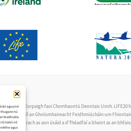
FE an Aontais Eorpaigh faoi Chomhaontú Deontais Uimh. LIFE20 N
óráil agus/nó
Má thugann tú
dh an údair. Níl an Ghníomhaireacht Feidhmiúcháin um Fhiont
par brabhsála
rpach freagrach as aon úsáid a d’fhéadfaí a bhaint as an bhfaisn
tú toiliú nó
hnéithe agus