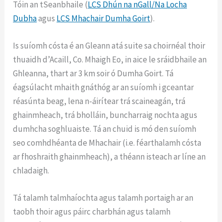
Tóin an tSeanbhaile (
LCS Dhún na nGall/Na Locha
Dubha
agus
LCS Mhachair Dumha Goirt
).
Is suíomh cósta é an Gleann atá suite sa choirnéal thoir
thuaidh d’Acaill, Co. Mhaigh Eo, in aice le sráidbhaile an
Ghleanna, thart ar 3 km soir ó Dumha Goirt. Tá
éagsúlacht mhaith gnáthóg ar an suíomh i gceantar
réasúnta beag, lena n-áirítear trá scaineagán, trá
ghainmheach, trá bholláin, buncharraig nochta agus
dumhcha soghluaiste. Tá an chuid is mó den suíomh
seo comhdhéanta de Mhachair (i.e. féarthalamh cósta
ar fhoshraith ghainmheach), a théann isteach ar líne an
chladaigh.
Tá talamh talmhaíochta agus talamh portaigh ar an
taobh thoir agus páirc charbhán agus talamh