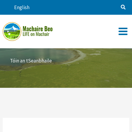
Skip
English
to
content
Tóin an tSeanbhaile