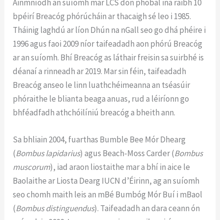
Ainmníodh an suíomh mar LCS don phobal ina raibh 10
bpéirí Breacóg phórúcháin ar thacaigh sé leo i 1985.
Tháinig laghdú ar líon Dhún na nGall seo go dhá phéire i
1996 agus faoi 2009 níor taifeadadh aon phórú Breacóg
ar an suíomh. Bhí Breacóg as láthair freisin sa suirbhé is
déanaí a rinneadh ar 2019. Mar sin féin, taifeadadh
Breacóg anseo le linn luathchéimeanna an tséasúir
phóraithe le blianta beaga anuas, rud a léiríonn go
bhféadfadh athchóilíniú breacóg a bheith ann.
Sa bhliain 2004, fuarthas Bumble Bee Mór Dhearg
(
Bombus lapidarius
) agus Beach-Moss Carder (
Bombus
muscorum
), iad araon liostaithe mar a bhí in aice le
Baolaithe ar Liosta Dearg IUCN d’Éirinn, ag an suíomh
seo chomh maith leis an mBé Bumbóg Mór Buí i mBaol
(
Bombus distinguendus
). Taifeadadh an dara ceann ón