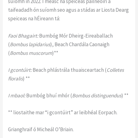
suíomh in 2022. I measc na speiceas pailneoirí a
taifeadadh ón suíomh seo agus a stádas ar Liosta Dearg
speiceas na hÉireann tá:
Faoi Bhagairt:
Bumbóg Mór Dheirg-Eireaballach
(
Bombus lapidarius
), Beach Chardála Caonaigh
(
Bombus muscorum
)**
I gcontúirt:
Beach phlástrála thuaisceartach (
Colletes
floralis
) **
I mbaol:
Bumbóg bhuí mhór (
Bombus distinguendus
) **
** liostaithe mar “i gcontúirt” ar leibhéal Eorpach.
Grianghraif ó Micheál O’Briain.