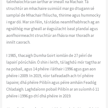
talmhaíochta san iarthar ar imeall na Machair. Tá
struchtúr an mhachaire suimiúil mar go dtugann sé
samplaí de Mhachair fhliucha, thirime agus hummocky
i ngar dó. Mar sin féin, tá stádas neamhfhabhrach ag an
ngnáthóg mar gheall ar éagsúlacht íseal plandaí agus
aonfhoirmeacht struchtúr an fhásra mar thoradh ar
innilt caorach.
I 1985, thacaigh Dumha Goirt iomlán de 27 péirí de
lapairí pórúcháin. Ó shin i leith, tá laghdú mór tagtha ar
na pobail, agus 14 phéire i láthair i 1996 agus gan aon
phéire i 2009. In 2019, níor taifeadadh ach trí phéire
lapaire; dhá phéire Pilibín agus péire amháin Feadóg
Chladaigh. Laghdaíonn pobail Pilibín ar an suíomh ó 11
phéire i 1996 go dtí dhá phéire in 2019.