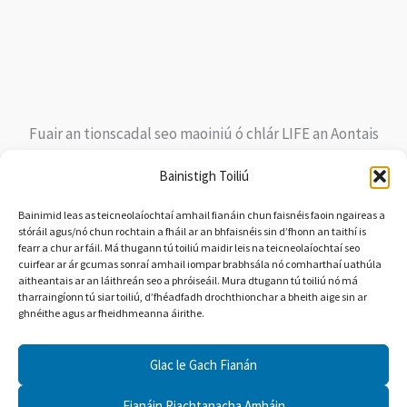
Fuair an tionscadal seo maoiniú ó chlár LIFE an Aontais
Eorpaigh faoi Chomhaontú Deontais Uimh. LIFE20
Bainistigh Toiliú
NAT/IE/000263 LIFE ar Mhachaire. Ní léiríonn ábhar an tsuímh
ghréasáin seo ach dearcadh an údair. Níl an Ghníomhaireacht
Bainimid leas as teicneolaíochtaí amhail fianáin chun faisnéis faoin ngaireas a
stóráil agus/nó chun rochtain a fháil ar an bhfaisnéis sin d’fhonn an taithí is
Feidhmiúcháin um Fhiontair Bheaga agus Mheánmhéide
fearr a chur ar fáil. Má thugann tú toiliú maidir leis na teicneolaíochtaí seo
(EASME) ná an Coimisiún Eorpach freagrach as aon úsáid a
cuirfear ar ár gcumas sonraí amhail iompar brabhsála nó comharthaí uathúla
aitheantais ar an láithreán seo a phróiseáil. Mura dtugann tú toiliú nó má
d’fhéadfaí a bhaint as an bhfaisnéis atá ann.
tharraingíonn tú siar toiliú, d’fhéadfadh drochthionchar a bheith aige sin ar
ghnéithe agus ar fheidhmeanna áirithe.
Glac le Gach Fianán
Fianáin Riachtanacha Amháin